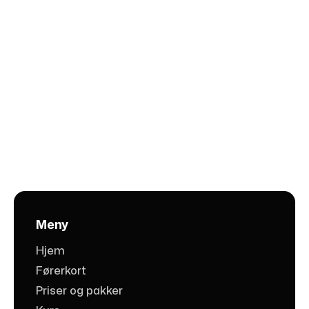
Har du egen hjelm og
intercom? Vi kan
montere den for deg.
Meny
Hjem
Førerkort
Priser og pakker