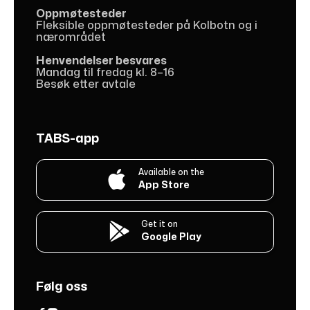
Oppmøtesteder
Fleksible oppmøtesteder på Kolbotn og i
nærområdet
Henvendelser besvares
Mandag til fredag kl. 8–16
Besøk etter avtale
TABS-app
Available on the

App Store
Get it on

Google Play
Følg oss