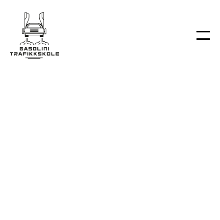
Airbagvest tilgjengelig for økt sikkerhet
Motorsykler tilpasset ulike høyder og
erfaringer