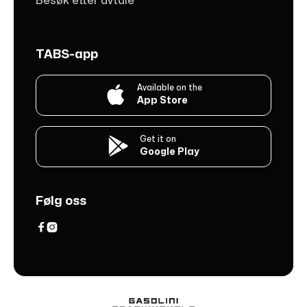
Besøk etter avtale
TABS-app
Available on the

App Store
Get it on

Google Play
Følg oss

