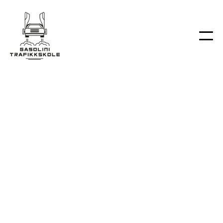
Fag
posts
Fag