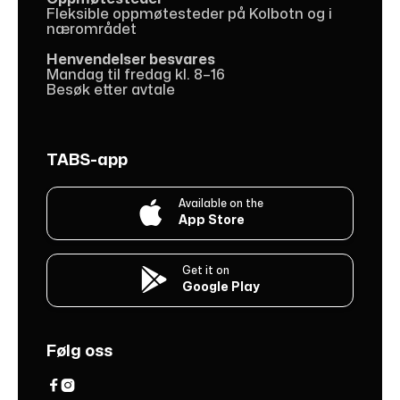
Fleksible oppmøtesteder på Kolbotn og i
nærområdet
Henvendelser besvares
Mandag til fredag kl. 8–16
Besøk etter avtale
TABS-app
Available on the

App Store
Get it on

Google Play
Følg oss

